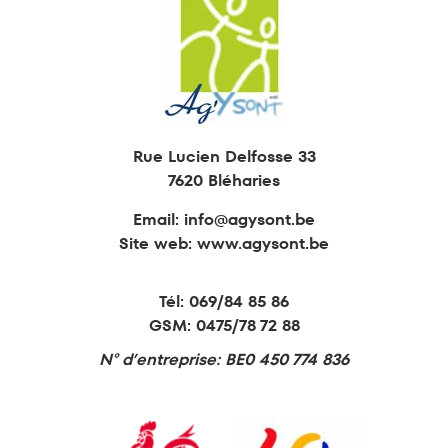
Animations
Formations
Retraite active
Education permanente
Rue Lucien Delfosse 33
7620 Bléharies
Email:
info@agysont.be
Site web: www.agysont.be
Tél:
069/84 85 86
GSM:
0475/78 72 88
N° d’entreprise: BE0 450 774 836