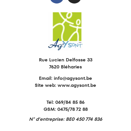
Animations
Formations
Retraite active
Education permanente
Rue Lucien Delfosse 33
7620 Bléharies
Email:
info@agysont.be
Site web: www.agysont.be
Tél:
069/84 85 86
GSM:
0475/78 72 88
N° d’entreprise: BE0 450 774 836