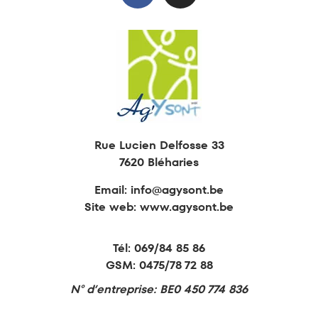
Animations
Formations
Retraite active
Education permanente
Rue Lucien Delfosse 33
7620 Bléharies
Email:
info@agysont.be
Site web: www.agysont.be
Tél:
069/84 85 86
GSM:
0475/78 72 88
N° d’entreprise: BE0 450 774 836