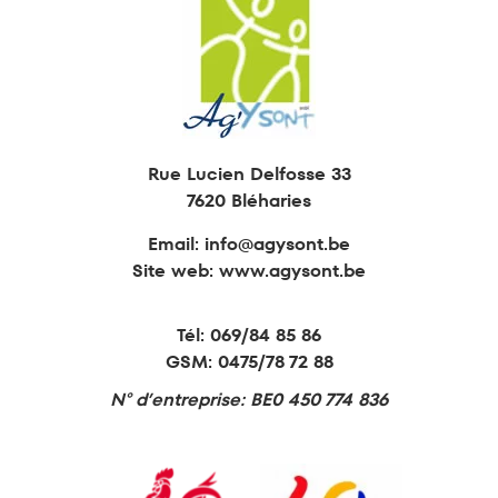
Animations
Formations
Retraite active
Education permanente
Rue Lucien Delfosse 33
7620 Bléharies
Email:
info@agysont.be
Site web: www.agysont.be
Tél:
069/84 85 86
GSM:
0475/78 72 88
N° d’entreprise: BE0 450 774 836