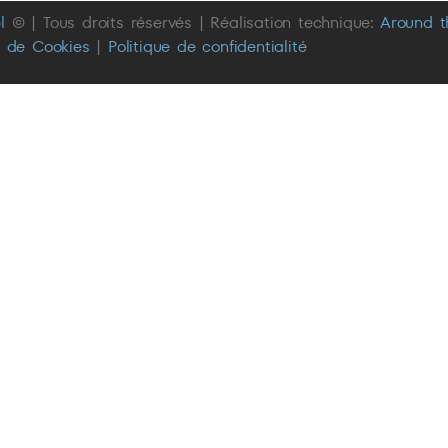
l
© | Tous droits réservés | Réalisation technique:
Around 
e de Cookies
|
Politique de confidentialité