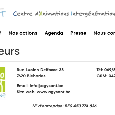
?
Nos actions
Agenda
Presse
Nous con
eurs
Rue Lucien Delfosse 33
Tél:
069/
7620 Bléharies
GSM:
047
Email:
info@agysont.be
Site web: www.agysont.be
N° d’entreprise: BE0 450 774 836