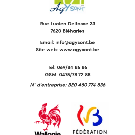
Rue Lucien Delfosse 33
7620 Bléharies
Email:
info@agysont.be
Site web: www.agysont.be
Tél:
069/84 85 86
GSM:
0475/78 72 88
N° d’entreprise: BE0 450 774 836