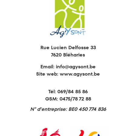
Rue Lucien Delfosse 33
7620 Bléharies
Email:
info@agysont.be
Site web: www.agysont.be
Tél:
069/84 85 86
GSM:
0475/78 72 88
N° d’entreprise: BE0 450 774 836