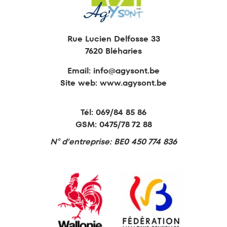
Rue Lucien Delfosse 33
7620 Bléharies
Email:
info@agysont.be
Site web: www.agysont.be
Tél:
069/84 85 86
GSM:
0475/78 72 88
N° d’entreprise: BE0 450 774 836