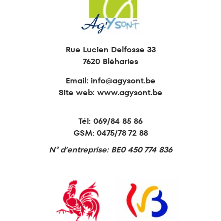
Rue Lucien Delfosse 33
7620 Bléharies
Email:
info@agysont.be
Site web: www.agysont.be
Tél:
069/84 85 86
GSM:
0475/78 72 88
N° d’entreprise: BE0 450 774 836