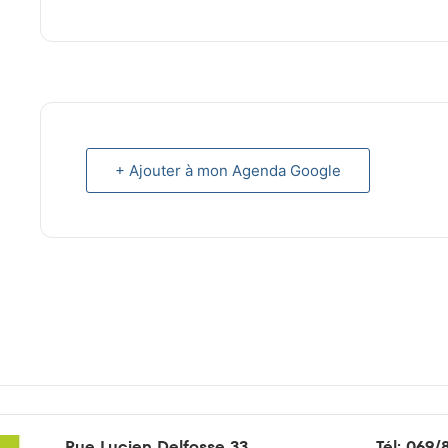
+ Ajouter à mon Agenda Google
Rue Lucien Delfosse 33
Tél:
069/