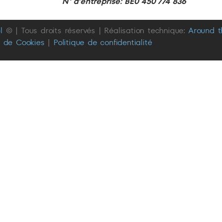
N° d’entreprise: BE0 450 774 836
l
© | Tous droits réservés | Réalisation technique:
Around 
e de Cookies
|
Politique de confidentialité