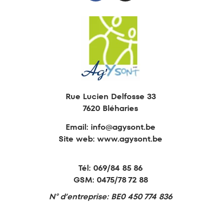
Animations
Formations
Retraite active
Education permanente
Rue Lucien Delfosse 33
7620 Bléharies
Email:
info@agysont.be
Site web: www.agysont.be
Tél:
069/84 85 86
GSM:
0475/78 72 88
N° d’entreprise: BE0 450 774 836